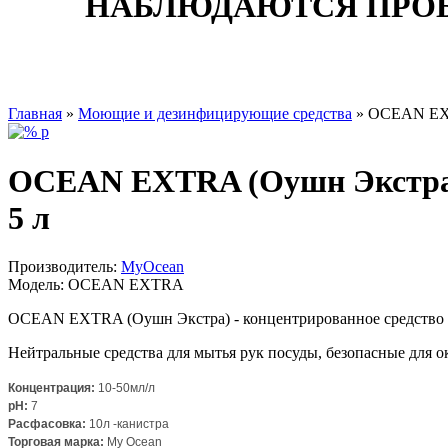
НАБЛЮДАЮТСЯ ПРОБ
Главная
»
Моющие и дезинфицирующие средства
» OCEAN EXTR
OCEAN EXTRA (Оушн Экстра) 
5 л
Производитель:
MyOcean
Модель:
OCEAN EXTRA
OCEAN EXTRA (Оушн Экстра) - концентрированное средство д
Нейтральные средства для мытья рук посуды, безопасные для 
Концентрация:
10-50мл/л
pH:
7
Расфасовка:
10л -канистра
Торговая марка:
My Ocean