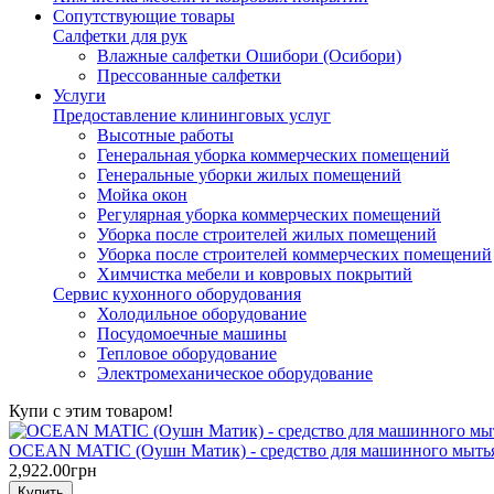
Сопутствующие товары
Салфетки для рук
Влажные салфетки Ошибори (Осибори)
Прессованные салфетки
Услуги
Предоставление клининговых услуг
Высотные работы
Генеральная уборка коммерческих помещений
Генеральные уборки жилых помещений
Мойка окон
Регулярная уборка коммерческих помещений
Уборка после строителей жилых помещений
Уборка после строителей коммерческих помещений
Химчистка мебели и ковровых покрытий
Сервис кухонного оборудования
Холодильное оборудование
Посудомоечные машины
Тепловое оборудование
Электромеханическое оборудование
Купи с этим товаром!
OCEAN MATIC (Оушн Матик) - средство для машинного мытья
2,922.00грн