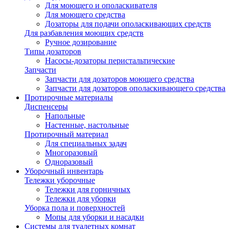
Для моющего и ополаскивателя
Для моющего средства
Дозаторы для подачи ополаскивающих средств
Для разбавления моющих средств
Ручное дозирование
Типы дозаторов
Насосы-дозаторы перистальтические
Запчасти
Запчасти для дозаторов моющего средства
Запчасти для дозаторов ополаскивающего средства
Протирочные материалы
Диспенсеры
Напольные
Настенные, настольные
Протирочный материал
Для специальных задач
Многоразовый
Одноразовый
Уборочный инвентарь
Тележки уборочные
Тележки для горничных
Тележки для уборки
Уборка пола и поверхностей
Мопы для уборки и насадки
Системы для туалетных комнат