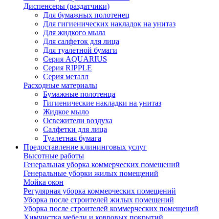
Диспенсеры (раздатчики)
Для бумажных полотенец
Для гигиенических накладок на унитаз
Для жидкого мыла
Для салфеток для лица
Для туалетной бумаги
Серия AQUARIUS
Серия RIPPLE
Серия металл
Расходные материалы
Бумажные полотенца
Гигиенические накладки на унитаз
Жидкое мыло
Освежители воздуха
Салфетки для лица
Туалетная бумага
Предоставление клининговых услуг
Высотные работы
Генеральная уборка коммерческих помещений
Генеральные уборки жилых помещений
Мойка окон
Регулярная уборка коммерческих помещений
Уборка после строителей жилых помещений
Уборка после строителей коммерческих помещений
Химчистка мебели и ковровых покрытий