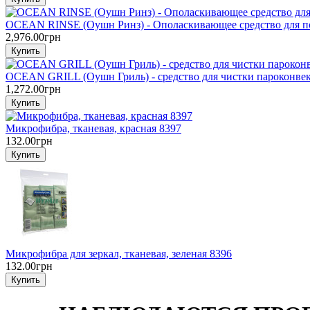
OCEAN RINSE (Оушн Ринз) - Ополаскивающее средство для п
2,976.00грн
OCEAN GRILL (Оушн Гриль) - средство для чистки пароконвект
1,272.00грн
Микрофибра, тканевая, красная 8397
132.00грн
Микрофибра для зеркал, тканевая, зеленая 8396
132.00грн