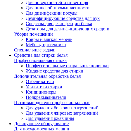
Для поверхностей и инвентаря
Для пищевой промышленности
Для дизинфекции посуды
Дезинфицирующие средства для рук
Cредства для дезинфекции белья
Дозаторы для дезинфицирующих средств
Уборка помещений
Ковры и мягкая мебель
Мебель, оргтехника
Специальные задачи
Средства для стирки белья
Профессиональная стирка
Профессиональные стиральные порошки
Жидкие средства для стирки
Дополнительная обработка белья
Отбеливатели
Усилители стирки
Кондиционеры
Подкрахмаливатели
Пятновыводители профессиональные
Для удаления белковых загрязнений
Для удаления жировых загрязнений
Для удаления ржавчины
Дозирующее оборудование
Для посудомоечных машин