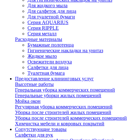
Для жидкого мыла
Для салфеток для лица
Для туалетной бумаги
Серия AQUARIUS
Серия RIPPLE
Серия металл
Расходные материалы
Бумажные полотенца
Гигиенические накладки на унитаз
Жидкое мыло
Освежители воздуха
Салфетки для лица
Туалетная бумага
Предоставление клининговых услуг
Высотные работы
Генеральная уборка коммерческих помещений
Генеральные уборки жилых помещений
Мойка окон
Регулярная уборка коммерческих помещений
Уборка после строителей жилых помещений
Уборка после строителей коммерческих помещений
Химчистка мебели и ковровых покрытий
Сопутствующие товары
Салфетки для рук