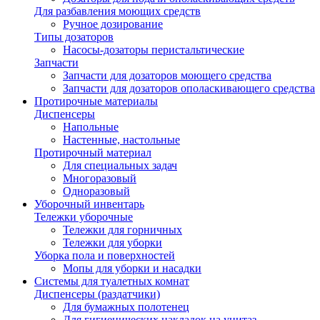
Для разбавления моющих средств
Ручное дозирование
Типы дозаторов
Насосы-дозаторы перистальтические
Запчасти
Запчасти для дозаторов моющего средства
Запчасти для дозаторов ополаскивающего средства
Протирочные материалы
Диспенсеры
Напольные
Настенные, настольные
Протирочный материал
Для специальных задач
Многоразовый
Одноразовый
Уборочный инвентарь
Тележки уборочные
Тележки для горничных
Тележки для уборки
Уборка пола и поверхностей
Мопы для уборки и насадки
Системы для туалетных комнат
Диспенсеры (раздатчики)
Для бумажных полотенец
Для гигиенических накладок на унитаз