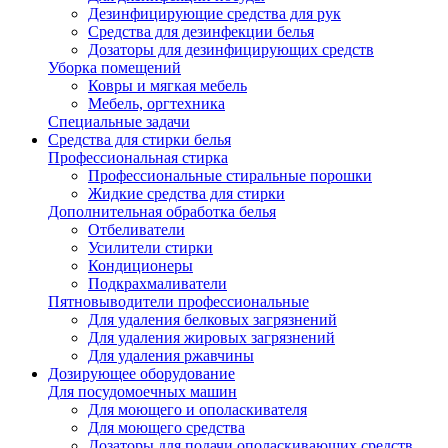
Дезинфицирующие средства для рук
Cредства для дезинфекции белья
Дозаторы для дезинфицирующих средств
Уборка помещений
Ковры и мягкая мебель
Мебель, оргтехника
Специальные задачи
Средства для стирки белья
Профессиональная стирка
Профессиональные стиральные порошки
Жидкие средства для стирки
Дополнительная обработка белья
Отбеливатели
Усилители стирки
Кондиционеры
Подкрахмаливатели
Пятновыводители профессиональные
Для удаления белковых загрязнений
Для удаления жировых загрязнений
Для удаления ржавчины
Дозирующее оборудование
Для посудомоечных машин
Для моющего и ополаскивателя
Для моющего средства
Дозаторы для подачи ополаскивающих средств