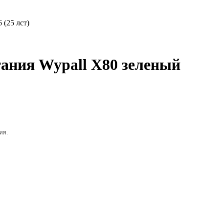
(25 лст)
ания Wypall X80 зеленый
ия.