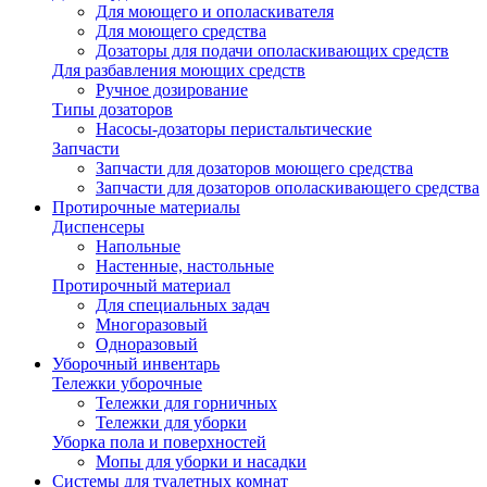
Для моющего и ополаскивателя
Для моющего средства
Дозаторы для подачи ополаскивающих средств
Для разбавления моющих средств
Ручное дозирование
Типы дозаторов
Насосы-дозаторы перистальтические
Запчасти
Запчасти для дозаторов моющего средства
Запчасти для дозаторов ополаскивающего средства
Протирочные материалы
Диспенсеры
Напольные
Настенные, настольные
Протирочный материал
Для специальных задач
Многоразовый
Одноразовый
Уборочный инвентарь
Тележки уборочные
Тележки для горничных
Тележки для уборки
Уборка пола и поверхностей
Мопы для уборки и насадки
Системы для туалетных комнат