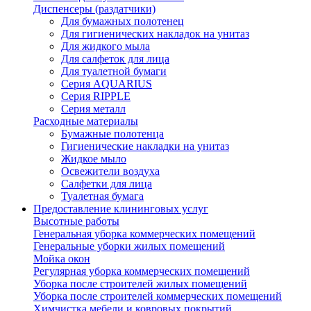
Диспенсеры (раздатчики)
Для бумажных полотенец
Для гигиенических накладок на унитаз
Для жидкого мыла
Для салфеток для лица
Для туалетной бумаги
Серия AQUARIUS
Серия RIPPLE
Серия металл
Расходные материалы
Бумажные полотенца
Гигиенические накладки на унитаз
Жидкое мыло
Освежители воздуха
Салфетки для лица
Туалетная бумага
Предоставление клининговых услуг
Высотные работы
Генеральная уборка коммерческих помещений
Генеральные уборки жилых помещений
Мойка окон
Регулярная уборка коммерческих помещений
Уборка после строителей жилых помещений
Уборка после строителей коммерческих помещений
Химчистка мебели и ковровых покрытий