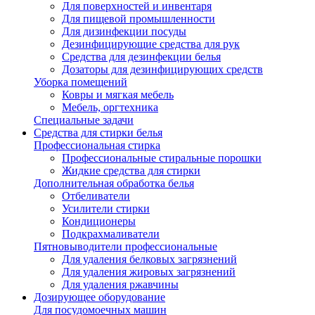
Для поверхностей и инвентаря
Для пищевой промышленности
Для дизинфекции посуды
Дезинфицирующие средства для рук
Cредства для дезинфекции белья
Дозаторы для дезинфицирующих средств
Уборка помещений
Ковры и мягкая мебель
Мебель, оргтехника
Специальные задачи
Средства для стирки белья
Профессиональная стирка
Профессиональные стиральные порошки
Жидкие средства для стирки
Дополнительная обработка белья
Отбеливатели
Усилители стирки
Кондиционеры
Подкрахмаливатели
Пятновыводители профессиональные
Для удаления белковых загрязнений
Для удаления жировых загрязнений
Для удаления ржавчины
Дозирующее оборудование
Для посудомоечных машин