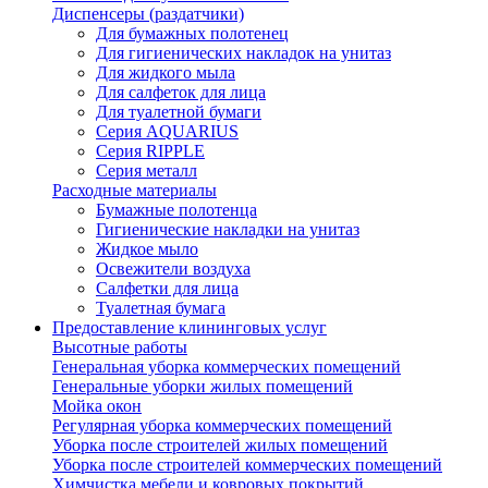
Диспенсеры (раздатчики)
Для бумажных полотенец
Для гигиенических накладок на унитаз
Для жидкого мыла
Для салфеток для лица
Для туалетной бумаги
Серия AQUARIUS
Серия RIPPLE
Серия металл
Расходные материалы
Бумажные полотенца
Гигиенические накладки на унитаз
Жидкое мыло
Освежители воздуха
Салфетки для лица
Туалетная бумага
Предоставление клининговых услуг
Высотные работы
Генеральная уборка коммерческих помещений
Генеральные уборки жилых помещений
Мойка окон
Регулярная уборка коммерческих помещений
Уборка после строителей жилых помещений
Уборка после строителей коммерческих помещений
Химчистка мебели и ковровых покрытий