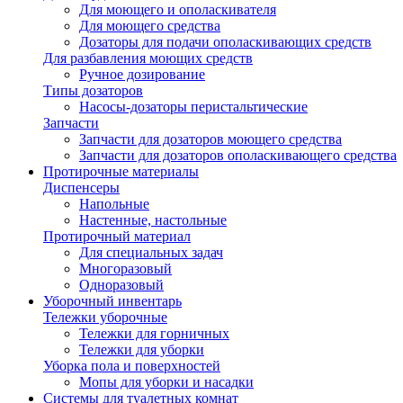
Для моющего и ополаскивателя
Для моющего средства
Дозаторы для подачи ополаскивающих средств
Для разбавления моющих средств
Ручное дозирование
Типы дозаторов
Насосы-дозаторы перистальтические
Запчасти
Запчасти для дозаторов моющего средства
Запчасти для дозаторов ополаскивающего средства
Протирочные материалы
Диспенсеры
Напольные
Настенные, настольные
Протирочный материал
Для специальных задач
Многоразовый
Одноразовый
Уборочный инвентарь
Тележки уборочные
Тележки для горничных
Тележки для уборки
Уборка пола и поверхностей
Мопы для уборки и насадки
Системы для туалетных комнат