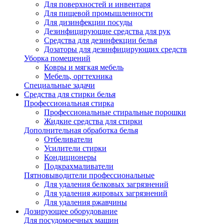
Для поверхностей и инвентаря
Для пищевой промышленности
Для дизинфекции посуды
Дезинфицирующие средства для рук
Cредства для дезинфекции белья
Дозаторы для дезинфицирующих средств
Уборка помещений
Ковры и мягкая мебель
Мебель, оргтехника
Специальные задачи
Средства для стирки белья
Профессиональная стирка
Профессиональные стиральные порошки
Жидкие средства для стирки
Дополнительная обработка белья
Отбеливатели
Усилители стирки
Кондиционеры
Подкрахмаливатели
Пятновыводители профессиональные
Для удаления белковых загрязнений
Для удаления жировых загрязнений
Для удаления ржавчины
Дозирующее оборудование
Для посудомоечных машин