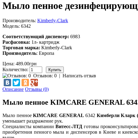
Мыло пенное дезинфецирующ
Производитель:
Kimberly-Clark
Модель:
6342
Соответствующий диспенсер:
6983
Расфасовка:
1л- картридж
Торговая марка:
Kimberly-Clark
Производитель
: Европа
Цена: 489.00грн
Количество:
Отзывов: 0
|
Написать отзыв
Описание
Отзывы (0)
Мыло пенное KIMCARE GENERAL 6342 Ки
Мыло пенное
KIMCARE GENERAL
6342
Кимберли Кларк (
уменьшает раздражение рук.
Специалисты компании
Витесс-ЛТД
готовы проконсультирова
приобретения пенного мыла и диспенсеров в Киеве и киевс
выше.