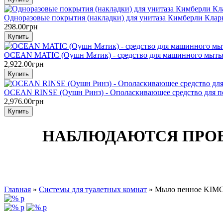
Одноразовые покрытия (накладки) для унитаза Кимберли Кларк 
298.00грн
OCEAN MATIC (Оушн Матик) - средство для машинного мытья
2,922.00грн
OCEAN RINSE (Оушн Ринз) - Ополаскивающее средство для п
2,976.00грн
НАБЛЮДАЮТСЯ ПРОБ
Главная
»
Системы для туалетных комнат
» Мыло пенное KIMCA