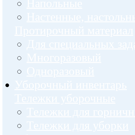
Напольные
Настенные, настольн
Протирочный материал
Для специальных зад
Многоразовый
Одноразовый
Уборочный инвентарь
Тележки уборочные
Тележки для горнич
Тележки для уборки