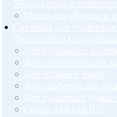
Уборка пола и поверхн
Мопы для уборки и н
Системы для туалетных
Диспенсеры (раздатчик
Для бумажных полот
Для гигиенических н
Для жидкого мыла
Для салфеток для ли
Для туалетной бумаг
Серия AQUARIUS