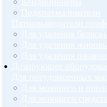
Кондиционеры
Подкрахмаливатели
Пятновыводители проф
Для удаления белков
Для удаления жировы
Для удаления ржавч
Дозирующее оборудова
Для посудомоечных м
Для моющего и опола
Для моющего средст