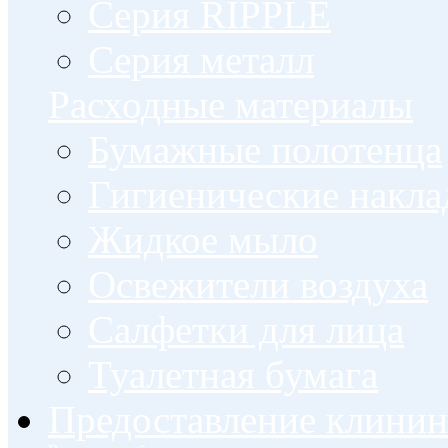
Серия RIPPLE
Серия металл
Расходные материалы
Бумажные полотенца
Гигиенические накла
Жидкое мыло
Освежители воздуха
Салфетки для лица
Туалетная бумага
Предоставление клинин