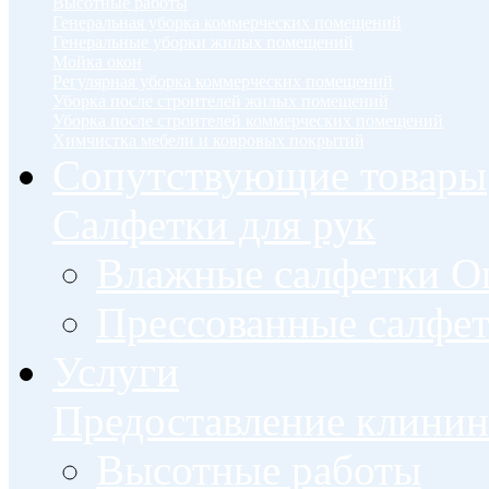
Высотные работы
Генеральная уборка коммерческих помещений
Генеральные уборки жилых помещений
Мойка окон
Регулярная уборка коммерческих помещений
Уборка после строителей жилых помещений
Уборка после строителей коммерческих помещений
Химчистка мебели и ковровых покрытий
Сопутствующие товары
Салфетки для рук
Влажные салфетки О
Прессованные салфе
Услуги
Предоставление клинин
Высотные работы