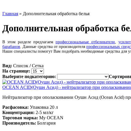
Главная
» Дополнительная обработка белья
Дополнительная обработка бе
В этом разделе предлагаем
профессиональные отбеливатели
,
усили
барабанов
. Данные средства от производителя
профессиональных средс
Наши специалисты помогут Вам подобрать необходимые средства для у
Вид:
Список
/
Сетка
На странице:
Выберите подкатегорию:
Сортиров
OCEAN ACID(Оушн Асид) - нейтрализатор при ополаскивании
Нейтрализатор при ополаскивании Оушн Асид (Ocean Acid) при
Расфасовка:
Упаковка
20 л
Концентрация:
2-5
мл/кг
Торговая марка:
My OCEAN
Производитель
:
Болгария