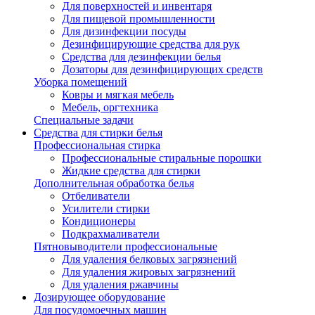
Для поверхностей и инвентаря
Для пищевой промышленности
Для дизинфекции посуды
Дезинфицирующие средства для рук
Cредства для дезинфекции белья
Дозаторы для дезинфицирующих средств
Уборка помещений
Ковры и мягкая мебель
Мебель, оргтехника
Специальные задачи
Средства для стирки белья
Профессиональная стирка
Профессиональные стиральные порошки
Жидкие средства для стирки
Дополнительная обработка белья
Отбеливатели
Усилители стирки
Кондиционеры
Подкрахмаливатели
Пятновыводители профессиональные
Для удаления белковых загрязнений
Для удаления жировых загрязнений
Для удаления ржавчины
Дозирующее оборудование
Для посудомоечных машин