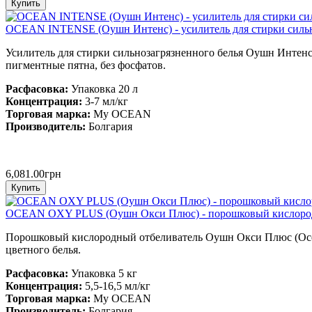
OCEAN INTENSE (Оушн Интенс) - усилитель для стирки сильн
Усилитель для стирки сильнозагрязненного белья Оушн Интенс 
пигментные пятна, без фосфатов.
Расфасовка:
Упаковка
20 л
Концентрация:
3-7 мл/кг
Торговая марка:
My OCEAN
Производитель
:
Болгария
6,081.00грн
OCEAN OXY PLUS (Оушн Окси Плюс) - порошковый кислород
Порошковый кислородный отбеливатель Оушн Окси Плюс (Ocean 
цветного белья.
Расфасовка:
Упаковка 5 кг
Концентрация:
5,5-16,5
мл/кг
Торговая марка:
My OCEAN
Производитель
:
Болгария