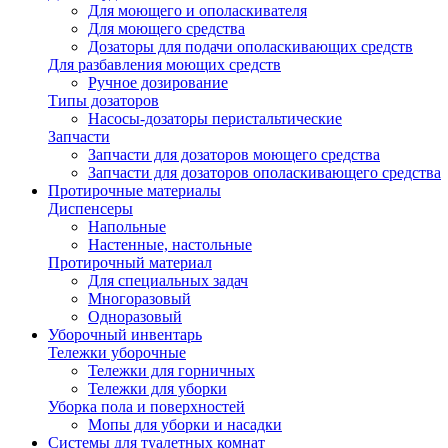
Для моющего и ополаскивателя
Для моющего средства
Дозаторы для подачи ополаскивающих средств
Для разбавления моющих средств
Ручное дозирование
Типы дозаторов
Насосы-дозаторы перистальтические
Запчасти
Запчасти для дозаторов моющего средства
Запчасти для дозаторов ополаскивающего средства
Протирочные материалы
Диспенсеры
Напольные
Настенные, настольные
Протирочный материал
Для специальных задач
Многоразовый
Одноразовый
Уборочный инвентарь
Тележки уборочные
Тележки для горничных
Тележки для уборки
Уборка пола и поверхностей
Мопы для уборки и насадки
Системы для туалетных комнат