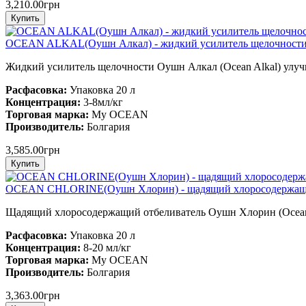
3,210.00грн
OCEAN ALKAL(Оушн Алкал) - жидкий усилитель щелочности
Жидкий усилитель щелочности Оушн Алкал (Ocean Alkal) улучш
Расфасовка:
Упаковка 20 л
Концентрация:
3-8мл/кг
Торговая марка:
My OCEAN
Производитель
:
Болгария
3,585.00грн
OCEAN CHLORINE(Оушн Хлорин) - щадящий хлоросодержащи
Щадящий хлоросодержащий отбеливатель Оушн Хлорин (Ocean C
Расфасовка:
Упаковка 20 л
Концентрация:
8-20 мл/кг
Торговая марка:
My OCEAN
Производитель:
Болгария
3,363.00грн