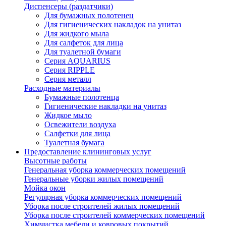
Диспенсеры (раздатчики)
Для бумажных полотенец
Для гигиенических накладок на унитаз
Для жидкого мыла
Для салфеток для лица
Для туалетной бумаги
Серия AQUARIUS
Серия RIPPLE
Серия металл
Расходные материалы
Бумажные полотенца
Гигиенические накладки на унитаз
Жидкое мыло
Освежители воздуха
Салфетки для лица
Туалетная бумага
Предоставление клининговых услуг
Высотные работы
Генеральная уборка коммерческих помещений
Генеральные уборки жилых помещений
Мойка окон
Регулярная уборка коммерческих помещений
Уборка после строителей жилых помещений
Уборка после строителей коммерческих помещений
Химчистка мебели и ковровых покрытий